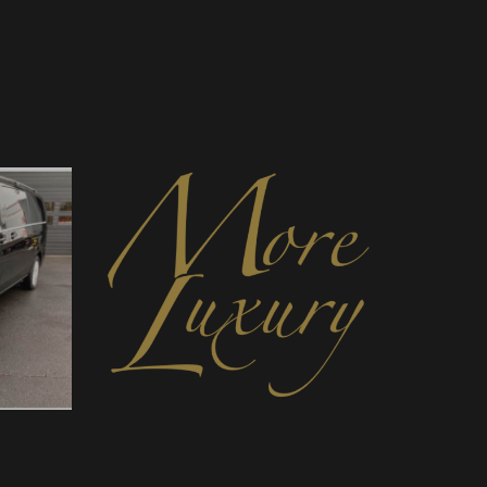
December 12, 2020
Word partner bij ML Taxi