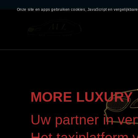
Onze site en apps gebruiken cookies, JavaScript en vergelijkba
MORE LUXURY
Uw partner in ver
Het taxiplatform 