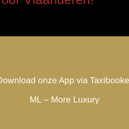
Download onze App via Taxibooke
ML – More Luxury